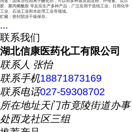
用途：固体活性阳离子醚化剂，可以和多种基质如淀粉、纤维素、瓜尔
胶、聚丙烯酰胺 等反应生产多种产品，广泛应用于造纸工业、日用化学
工业、石油工业和水处理工业等领域。
贮藏：密封阴凉干燥保存。
...
联系我们
湖北信康医药化工有限公司
联系人
张怡
联系手机
18871873169
联系电话
027-59308702
所在地址
天门市竟陵街道办事
处西龙社区三组