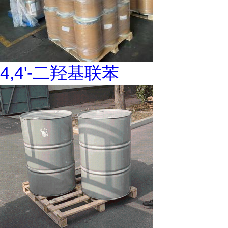
4,4'-二羟基联苯