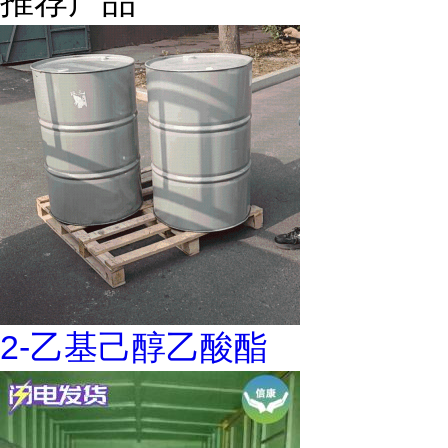
推荐产品
2-乙基己醇乙酸酯