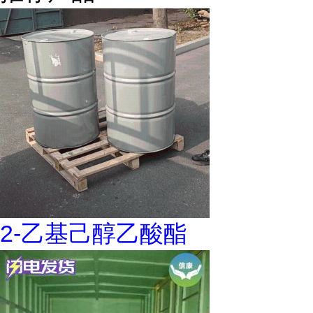
2-乙基己醇乙酸酯