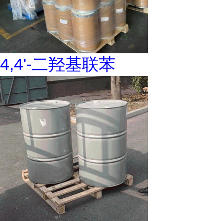
4,4'-二羟基联苯