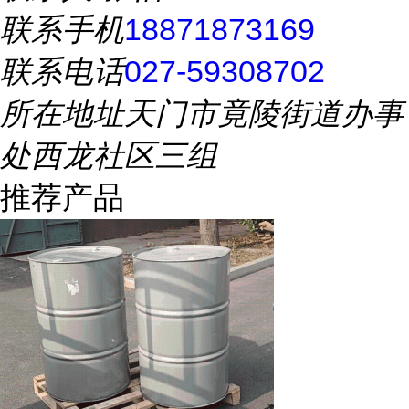
联系手机
18871873169
联系电话
027-59308702
所在地址
天门市竟陵街道办事
处西龙社区三组
推荐产品