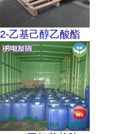
2-乙基己醇乙酸酯