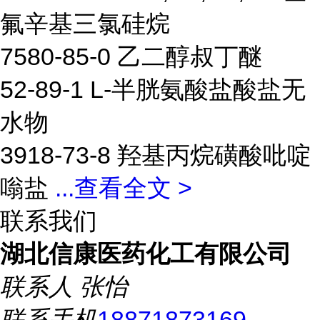
氟辛基三氯硅烷
7580-85-0 乙二醇叔丁醚
52-89-1 L-半胱氨酸盐酸盐无
水物
3918-73-8 羟基丙烷磺酸吡啶
嗡盐
...
查看全文 >
联系我们
湖北信康医药化工有限公司
联系人
张怡
联系手机
18871873169