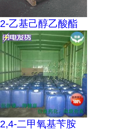
2-乙基己醇乙酸酯
2,4-二甲氧基苄胺