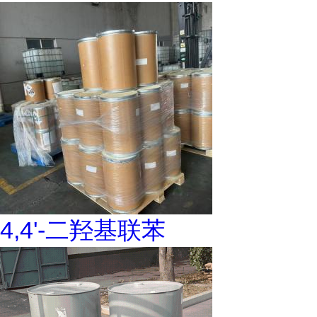
4,4'-二羟基联苯