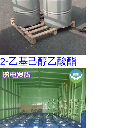
2-乙基己醇乙酸酯