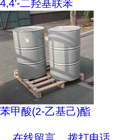
4,4'-二羟基联苯
苯甲酸(2-乙基己)酯
在线留言
拨打电话