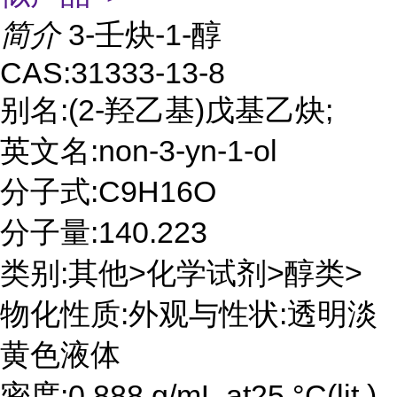
简介
3-壬炔-1-醇
CAS:31333-13-8
别名:(2-羟乙基)戊基乙炔;
英文名:non-3-yn-1-ol
分子式:C9H16O
分子量:140.223
类别:其他>化学试剂>醇类>
物化性质:外观与性状:透明淡
黄色液体
密度:0.888 g/mL at25 °C(lit.)