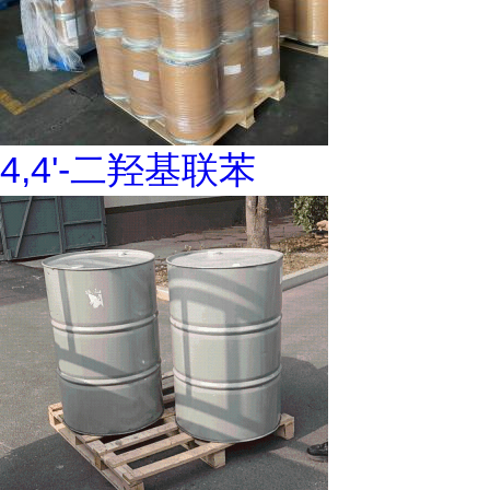
4,4'-二羟基联苯