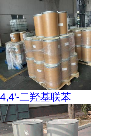
4,4'-二羟基联苯