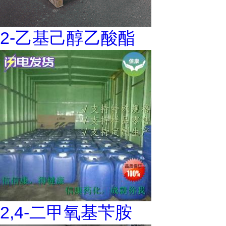
2-乙基己醇乙酸酯
2,4-二甲氧基苄胺