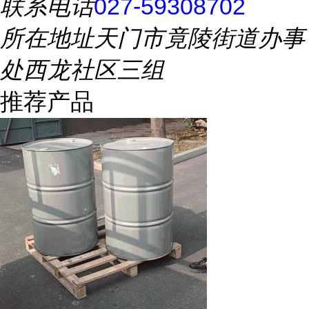
联系电话
027-59308702
所在地址
天门市竟陵街道办事
处西龙社区三组
推荐产品