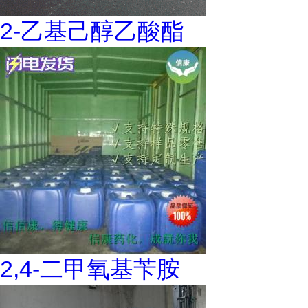
2-乙基己醇乙酸酯
2,4-二甲氧基苄胺