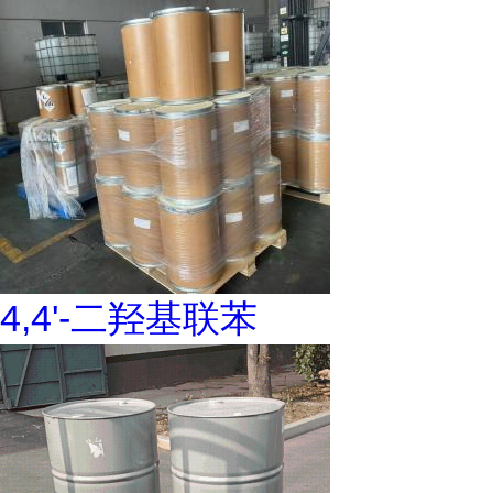
4,4'-二羟基联苯