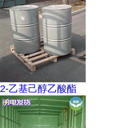
2-乙基己醇乙酸酯