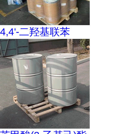
4,4'-二羟基联苯