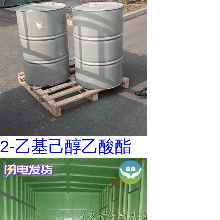
2-乙基己醇乙酸酯