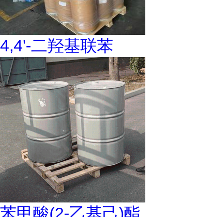
4,4'-二羟基联苯
苯甲酸(2-乙基己)酯