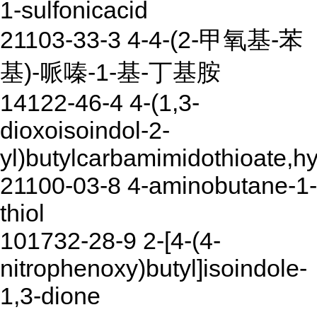
1-sulfonicacid
21103-33-3 4-4-(2-甲氧基-苯
基)-哌嗪-1-基-丁基胺
14122-46-4 4-(1,3-
dioxoisoindol-2-
yl)butylcarbamimidothioate,h
21100-03-8 4-aminobutane-1-
thiol
101732-28-9 2-[4-(4-
nitrophenoxy)butyl]isoindole-
1,3-dione