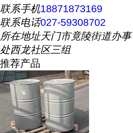
联系手机
18871873169
联系电话
027-59308702
所在地址
天门市竟陵街道办事
处西龙社区三组
推荐产品