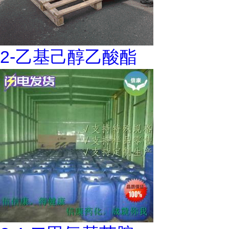
2-乙基己醇乙酸酯