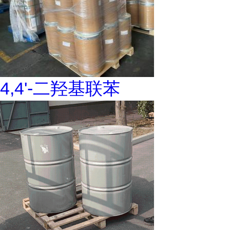
4,4'-二羟基联苯