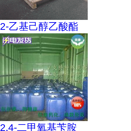
2-乙基己醇乙酸酯
2,4-二甲氧基苄胺