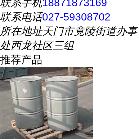
联系手机
18871873169
联系电话
027-59308702
所在地址
天门市竟陵街道办事
处西龙社区三组
推荐产品