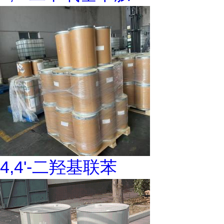
4,4'-二羟基联苯