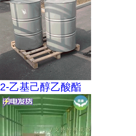
2-乙基己醇乙酸酯