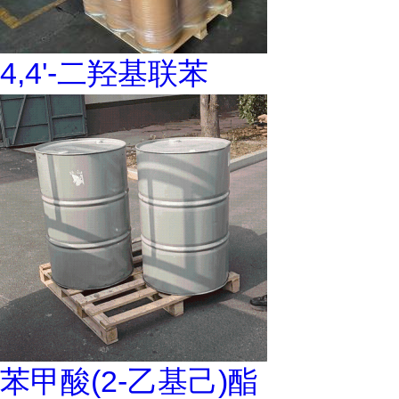
4,4'-二羟基联苯
苯甲酸(2-乙基己)酯