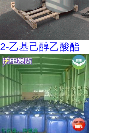
2-乙基己醇乙酸酯