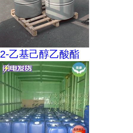
2-乙基己醇乙酸酯