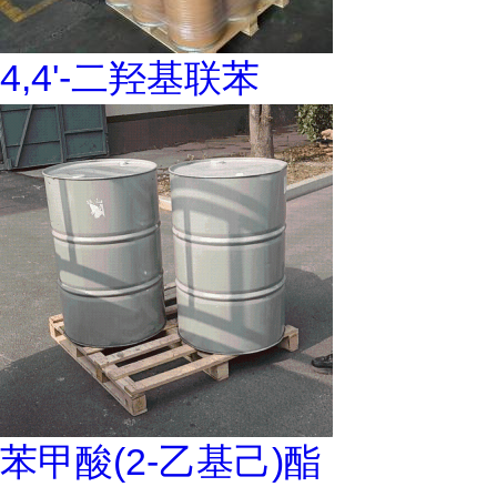
4,4'-二羟基联苯
苯甲酸(2-乙基己)酯