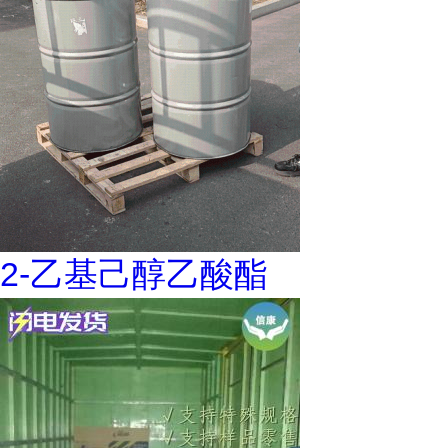
2-乙基己醇乙酸酯