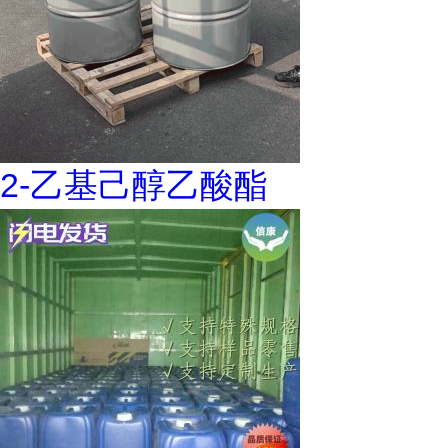
2-乙基己醇乙酸酯