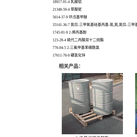
18917-91-4 乳酸铝
21348-59-4 草酸铌
5614-37-9 环戊基甲醚
35141-36-7 氮位-三甲氧基硅基丙基-氮,氮,氮位-三
1745-81-9 2-烯丙基酚
123-28-4 硫代二丙酸双十二烷酯
776-04-5 2-三氟甲基苯磺酰氯
17611-70-0 硼氢化锌
相关产品：