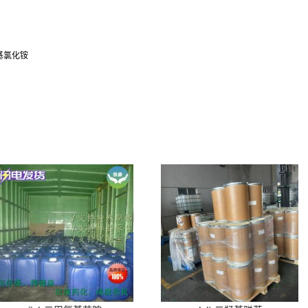
甲基氯化铵