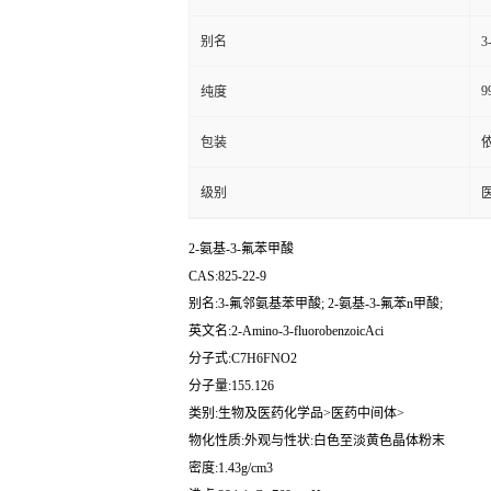
别名
3
9
纯度
包装
级别
2-氨基-3-氟苯甲酸
CAS:825-22-9
别名:3-氟邻氨基苯甲酸; 2-氨基-3-氟苯n甲酸;
英文名:2-Amino-3-fluorobenzoicAci
分子式:C7H6FNO2
分子量:155.126
类别:生物及医药化学品>医药中间体>
物化性质:外观与性状:白色至淡黄色晶体粉末
密度:1.43g/cm3