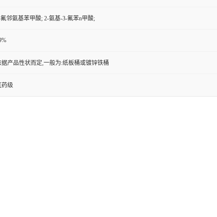
-氟邻氨基苯甲酸; 2-氨基-3-氟苯n甲酸;
9%
依据产品性状而定,一般为:纸板桶或镀锌铁桶
医药级