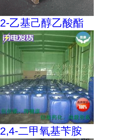
2-乙基己醇乙酸酯
2,4-二甲氧基苄胺