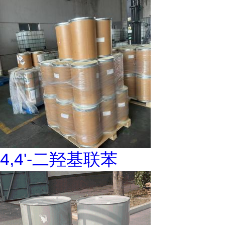
4,4'-二羟基联苯