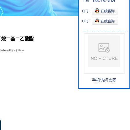
手机：
18871873169
Q Q：
Q Q：
,3-丁烷二基二乙酸酯
3-dimethyl-,(2R)-
手机访问官网