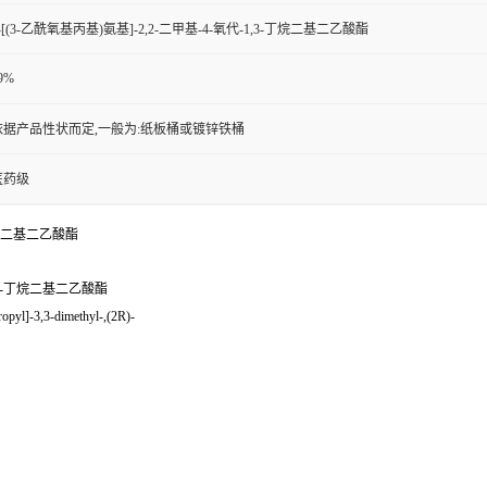
-[(3-乙酰氧基丙基)氨基]-2,2-二甲基-4-氧代-1,3-丁烷二基二乙酸酯
9%
依据产品性状而定,一般为:纸板桶或镀锌铁桶
医药级
-丁烷二基二乙酸酯
1,3-丁烷二基二乙酸酯
pyl]-3,3-dimethyl-,(2R)-