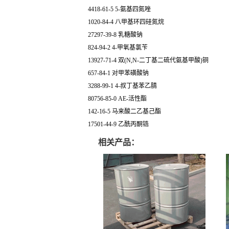
4418-61-5 5-氨基四氮唑
1020-84-4 八甲基环四硅氮烷
27297-39-8 乳糖酸钠
824-94-2 4-甲氧基氯苄
13927-71-4 双(N,N-二丁基二硫代氨基甲酸)铜
657-84-1 对甲苯磺酸钠
3288-99-1 4-叔丁基苯乙腈
80756-85-0 AE-活性酯
142-16-5 马来酸二乙基己酯
17501-44-9 乙酰丙酮锆
相关产品：