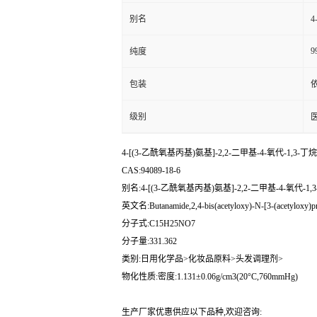
别名
4
9
纯度
包装
级别
4-[(3-乙酰氧基丙基)氨基]-2,2-二甲基-4-氧代-1,3
CAS:94089-18-6
别名:4-[(3-乙酰氧基丙基)氨基]-2,2-二甲基-4-氧代-
英文名:Butanamide,2,4-bis(acetyloxy)-N-[3-(acetyloxy)pro
分子式:C15H25NO7
分子量:331.362
类别:日用化学品>化妆品原料>头发调理剂>
物化性质:密度:1.131±0.06g/cm3(20°C,760mmHg)
生产厂家优惠供应以下品种,欢迎咨询: