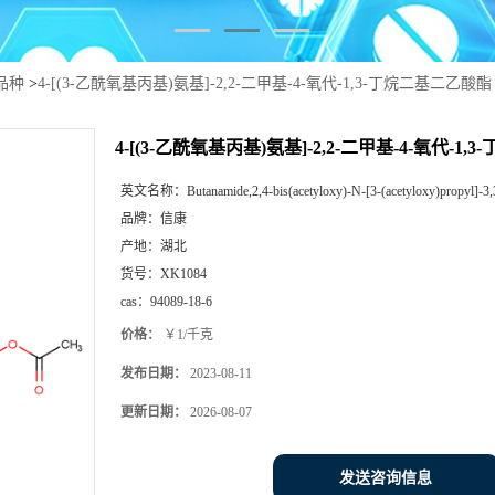
品种
>
4-[(3-乙酰氧基丙基)氨基]-2,2-二甲基-4-氧代-1,3-丁烷二基二乙酸酯
4-[(3-乙酰氧基丙基)氨基]-2,2-二甲基-4-氧代-1
英文名称：
Butanamide,2,4-bis(acetyloxy)-N-[3-(acetyloxy)propyl]-3,
品牌：
信康
产地：
湖北
货号：
XK1084
cas：
94089-18-6
价格：
￥1/千克
发布日期：
2023-08-11
更新日期：
2026-08-07
发送咨询信息