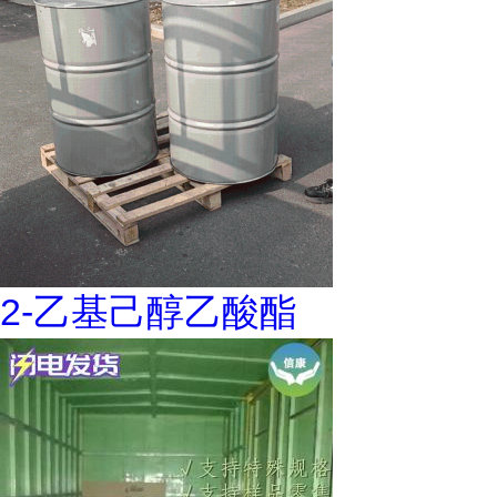
2-乙基己醇乙酸酯