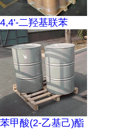
4,4'-二羟基联苯
苯甲酸(2-乙基己)酯