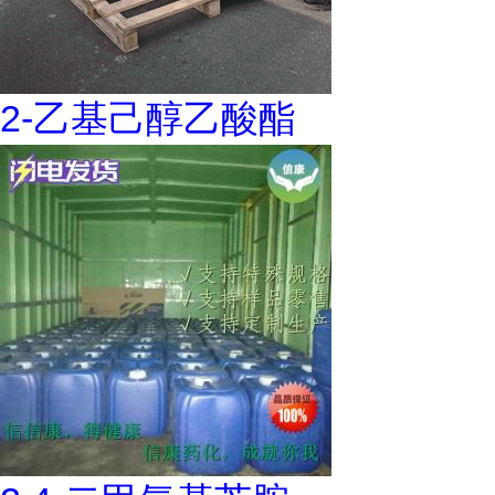
2-乙基己醇乙酸酯