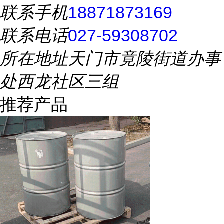
联系手机
18871873169
联系电话
027-59308702
所在地址
天门市竟陵街道办事
处西龙社区三组
推荐产品