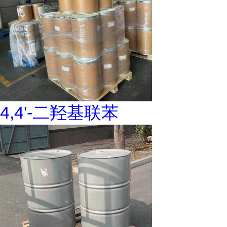
4,4'-二羟基联苯