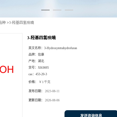
品种
>
3-羟基四氢呋喃
3-羟基四氢呋喃
英文名称：
3-Hydroxytetrahydrofuran
品牌：
信康
产地：
湖北
货号：
XK0695
cas：
453-20-3
价格：
￥1/千克
发布日期：
2023-08-11
更新日期：
2026-08-06
发送咨询信息