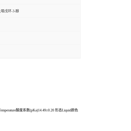
;噁戊环-3-醇
Temperature酸度系数(pKa)14.49±0.20 形态Liquid颜色