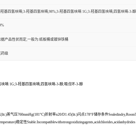
-羟基四氢呋喃;3-羟基四氢呋喃,98%;3-羟基四氢呋喃 1G;3-羟基四氢呋喃,四氢呋喃-3-醇
9%
依据产品性状而定,一般为:纸板桶或镀锌铁桶
医药级
呋喃 1G;3-羟基四氢呋喃,四氢呋喃-3-醇;噁戊环-3-醇
lit.)蒸气压760mmHg(181°C)折射率n20/D1.45(lit.)闪点178°F储存条件Sealedindry,Room
ature)稳定性Stable.Incompatiblewithstrongoxidizingagents,acidchlorides,acidanhydrides