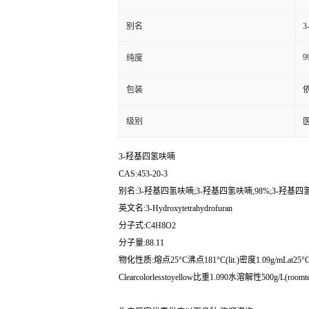
别名
3
9
纯度
包装
级别
3-羟基四氢呋喃
CAS:453-20-3
别名:3-羟基四氢呋喃;3-羟基四氢呋喃,98%;3-羟基四氢
英文名:3-Hydroxytetrahydrofuran
分子式:C4H8O2
分子量:88.11
物化性质:熔点25°C沸点181°C(lit.)密度1.09g/mLat25°C(
Clearcolorlesstoyellow比重1.090水溶解性500g/L(roomtemper
生产厂家优惠供应以下品种,欢迎咨询: