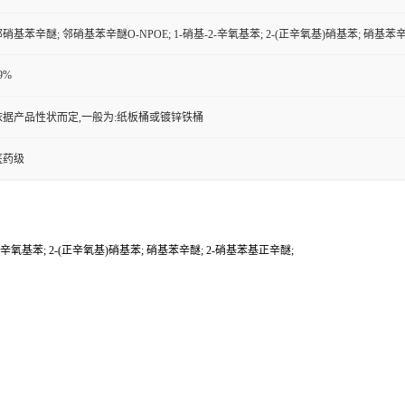
硝基苯辛醚; 邻硝基苯辛醚O-NPOE; 1-硝基-2-辛氧基苯; 2-(正辛氧基)硝基苯; 硝基苯
9%
依据产品性状而定,一般为:纸板桶或镀锌铁桶
医药级
-辛氧基苯; 2-(正辛氧基)硝基苯; 硝基苯辛醚; 2-硝基苯基正辛醚;