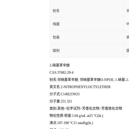
别名
邻
9
纯度
包装
级别
2-硝基苯辛醚
CAS:37682-29-4
别名:邻硝基苯辛醚; 邻硝基苯辛醚O-NPOE; 1-硝基-2
英文名:2-NITROPHENYLOCTYLETHER
分子式:C14H21NO3
分子量:251.321
类别:其他>化学试剂>芳香化合物>芳香族化合物
物化性质:密度:1.04 g/mL at25 °C(lit.)
沸点:197-198 °C11 mmHg(lit.)