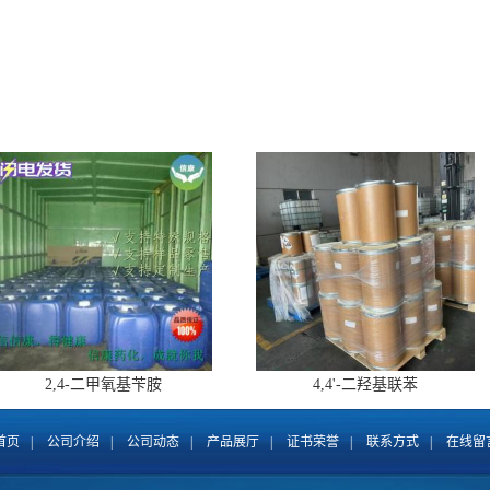
2,4-二甲氧基苄胺
4,4'-二羟基联苯
首页
|
公司介绍
|
公司动态
|
产品展厅
|
证书荣誉
|
联系方式
|
在线留