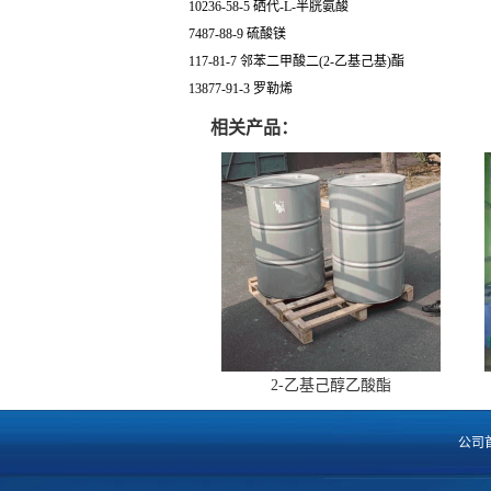
10236-58-5 硒代-L-半胱氨酸
7487-88-9 硫酸镁
117-81-7 邻苯二甲酸二(2-乙基己基)酯
13877-91-3 罗勒烯
相关产品：
2-乙基己醇乙酸酯
公司