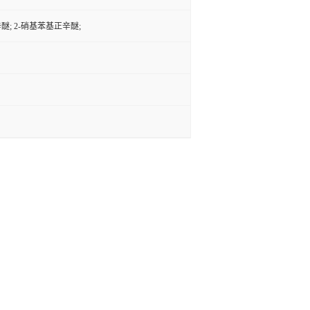
辛醚; 2-硝基苯基正辛醚;