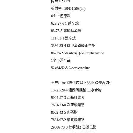
闪点:>230 °F
折射率:n20/D1.508(lit.)
6个上游原料
629-27-6 1-碘辛烷
88-75-5 邻硝基苯酚
111-83-1 溴辛烷
3386-35-4 对甲苯磺酸正辛酯
86255-27-8 silver(I)2-nitrophenoxide
1个下游产品
52464-52-5 2-octoxyaniline
生产厂家优惠供应以下品种,欢迎咨询:
13721-29-4 连四硫酸钠 二水合物
9004-57-3 乙基纤维素
7681-53-0 次亚磷酸钠
8002-43-5 卵磷脂
7631-97-2 单氟磷酸钠
29806-73-3 棕榈酸2-乙基己酯