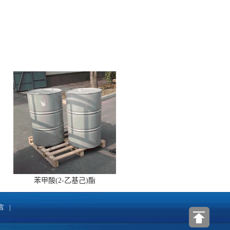
苯甲酸(2-乙基己)酯
言
|