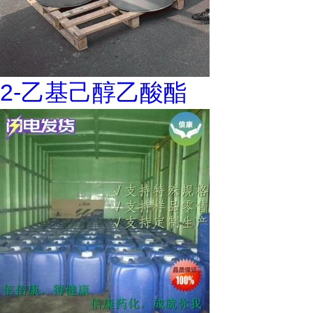
2-乙基己醇乙酸酯