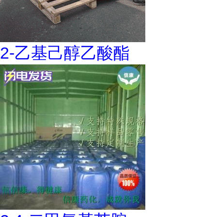
2-乙基己醇乙酸酯