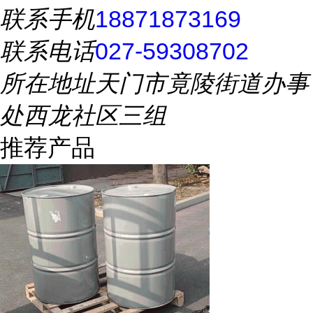
联系手机
18871873169
联系电话
027-59308702
所在地址
天门市竟陵街道办事
处西龙社区三组
推荐产品