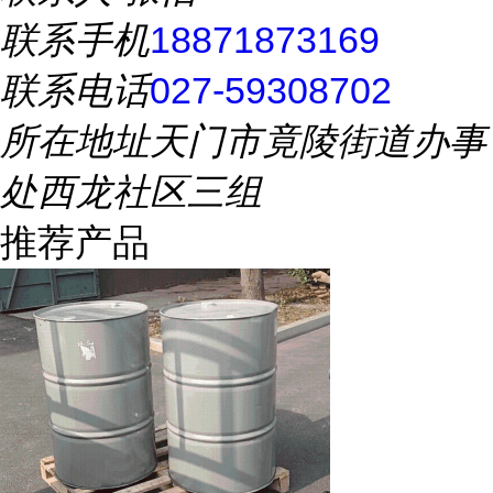
联系手机
18871873169
联系电话
027-59308702
所在地址
天门市竟陵街道办事
处西龙社区三组
推荐产品