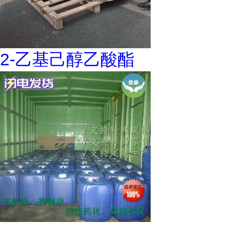
2-乙基己醇乙酸酯