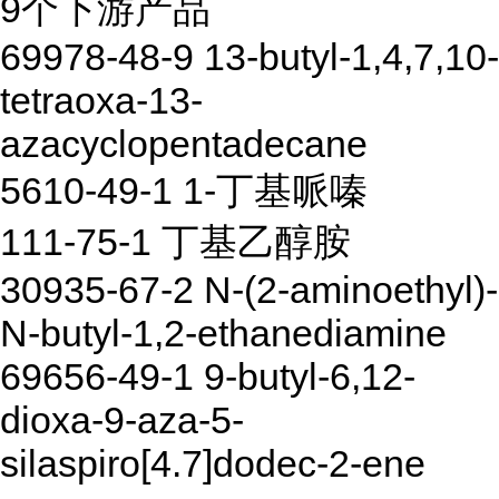
9个下游产品
69978-48-9 13-butyl-1,4,7,10-
tetraoxa-13-
azacyclopentadecane
5610-49-1 1-丁基哌嗪
111-75-1 丁基乙醇胺
30935-67-2 N-(2-aminoethyl)-
N-butyl-1,2-ethanediamine
69656-49-1 9-butyl-6,12-
dioxa-9-aza-5-
silaspiro[4.7]dodec-2-ene