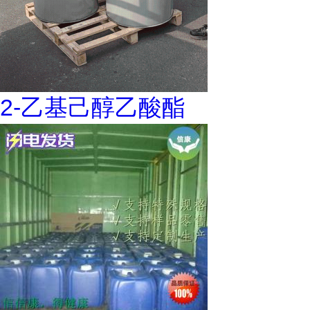
2-乙基己醇乙酸酯