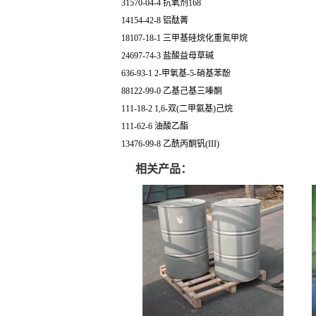
31570-04-4 抗氧剂168
14154-42-8 铝酞菁
18107-18-1 三甲基硅烷化重氮甲烷
24697-74-3 盐酸益母草碱
636-93-1 2-甲氧基-5-硝基苯酚
88122-99-0 乙基己基三嗪酮
111-18-2 1,6-双(二甲氨基)己烷
111-62-6 油酸乙酯
13476-99-8 乙酰丙酮钒(III)
相关产品：