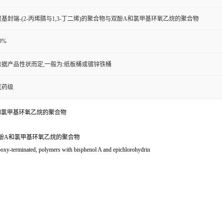
羧基封端-(2-丙烯腈与1,3-丁二烯)的聚合物与双酚A和氯甲基环氧乙烷的聚合物
9%
依据产品性状而定,一般为:纸板桶或镀锌铁桶
医药级
酚A和氯甲基环氧乙烷的聚合物
与双酚A和氯甲基环氧乙烷的聚合物
oxy-terminated, polymers with bisphenol A and epichlorohydrin