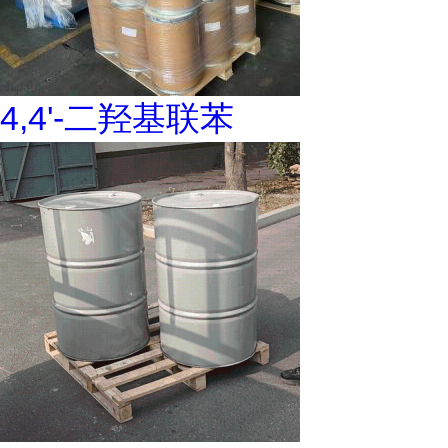
4,4'-二羟基联苯