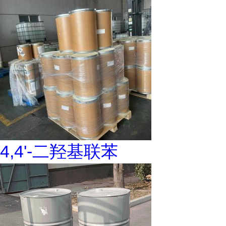
4,4'-二羟基联苯