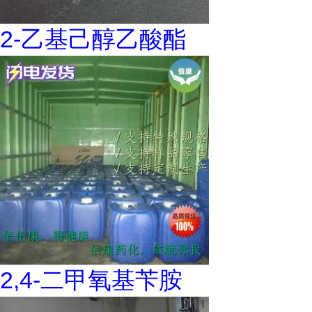
2-乙基己醇乙酸酯
2,4-二甲氧基苄胺