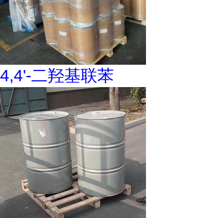
4,4'-二羟基联苯