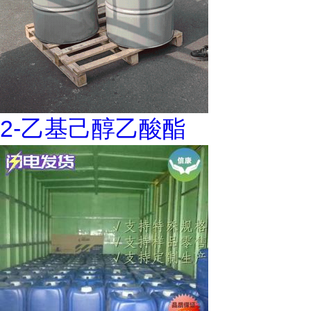
2-乙基己醇乙酸酯