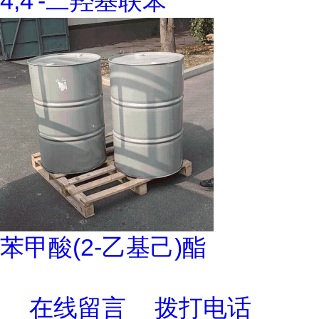
4,4'-二羟基联苯
苯甲酸(2-乙基己)酯
在线留言
拨打电话