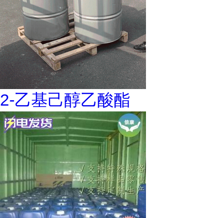
2-乙基己醇乙酸酯