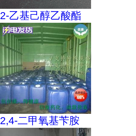
2-乙基己醇乙酸酯
2,4-二甲氧基苄胺