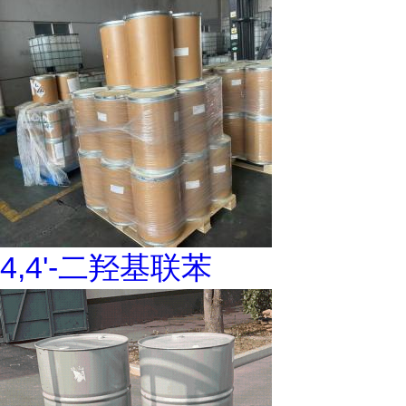
4,4'-二羟基联苯