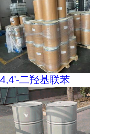
4,4'-二羟基联苯