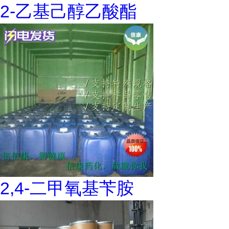
2-乙基己醇乙酸酯
2,4-二甲氧基苄胺