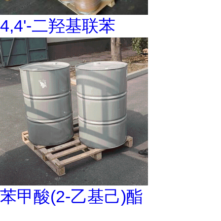
4,4'-二羟基联苯
苯甲酸(2-乙基己)酯