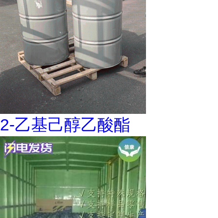
2-乙基己醇乙酸酯